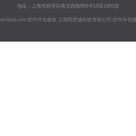
地址：上海市静安区南京西路993号19层1903室
w.rtoyij.com
软件外包服务
上海凯煜诚科技有限公司
软件外包