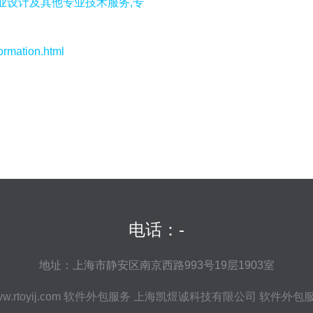
业设计及其他专业技术服务,专
mation.html
电话：-
地址：上海市静安区南京西路993号19层1903室
w.rtoyij.com
软件外包服务
上海凯煜诚科技有限公司
软件外包